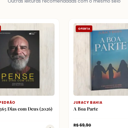
Outras leituras recomendadas com o mesmo selo
OFERTA
PEDRÃO
JURACY BAHIA
365 Dias com Deus (2026)
A Boa Parte
R$
69,90