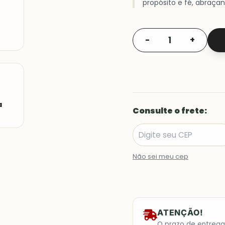
propósito e fé, abraç
-
+
a
Consulte o frete:
Não sei meu cep
ATENÇÃO!
O prazo de entreg