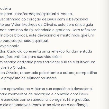
dadeira
s para Transformação Espiritual e Pessoal
iver alinhada ao coração de Deus com o Devocional
ito por Vivian Matheus de Oliveira, esta obra única guia
do caminho de fé, sabedoria e gratidão. Com reflexões
rincípios bíblicos, este devocional é muito mais que um
 para sua jornada espiritual.
devocional?
dor: Cada dia apresenta uma reflexão fundamentada
icações práticas para sua vida diária.
 espaço dedicado para fortalecer sua fé e cultivar um
 com o Criador.
ivian Oliveira, renomada palestrante e autora, compartilha
 e propósito de edificar mulheres.
para aproveitar ao máximo sua experiência devocional.
va para momentos de adoração e conexão com Deus.
 essenciais como sabedoria, coragem, fé e gratidão.
 dia de cada vez. Permita-se viver com confiança,