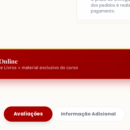
dos pedidos é real
pagamento.
 Online
e Livros + material exclusivo do curso
Avaliações
Informação Adicional