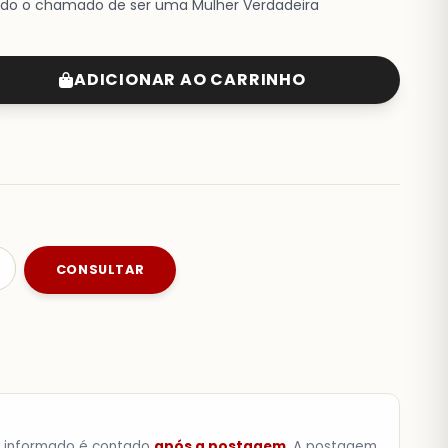
ando o chamado de ser uma Mulher Verdadeira
ADICIONAR AO CARRINHO
CONSULTAR
a informado é contado
após a postagem
. A postagem