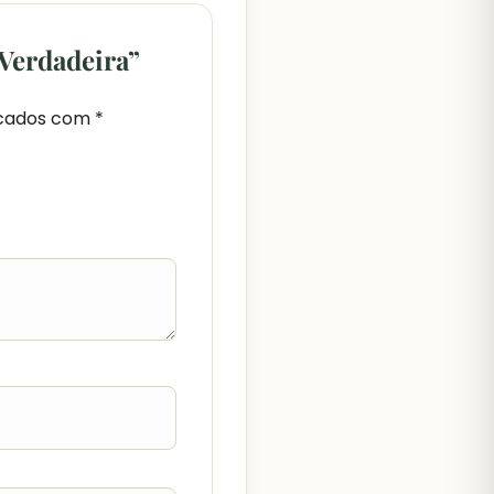
 Verdadeira”
rcados com
*