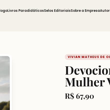
logo
Livros Paradidáticos
Selos Editoriais
Sobre a Empresa
Autor
VIVIAN MATHEUS DE OL
Devocion
Mulher 
R$
67,90