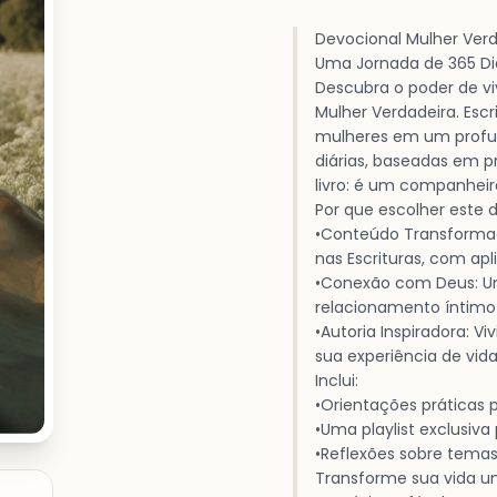
Devocional Mulher Ver
Uma Jornada de 365 Dia
Descubra o poder de v
Mulher Verdadeira. Escr
mulheres em um profun
diárias, baseadas em p
livro: é um companheiro
Por que escolher este 
•Conteúdo Transforma
nas Escrituras, com apl
•Conexão com Deus: Um
relacionamento íntimo
•Autoria Inspiradora: V
sua experiência de vida
Inclui:
•Orientações práticas 
•Uma playlist exclusi
•Reflexões sobre temas
Transforme sua vida um