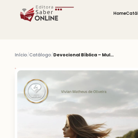
Home
Catá
Início
/
Catálogo
/
Devocional Bíblica – Mulher Verdadeira