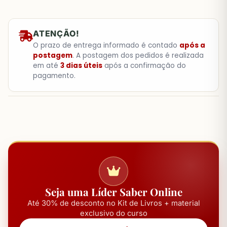
ATENÇÃO!
O prazo de entrega informado é contado
após a
postagem
. A postagem dos pedidos é realizada
em até
3 dias úteis
após a confirmação do
pagamento.
Seja uma Líder Saber Online
Até 30% de desconto no Kit de Livros + material
exclusivo do curso