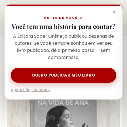
×
ANTES DE VOCÊ IR
Você tem uma história para contar?
A Editora Saber Online já publicou dezenas de
autores. Se você sempre sonhou em ver seu
livro publicado, dê o primeiro passo — sem
Início
/
Catálogo
/
Os Feitos De Deus Na Vida De Ana
compromisso.
OFERTA
QUERO PUBLICAR MEU LIVRO
Agora não, obrigado